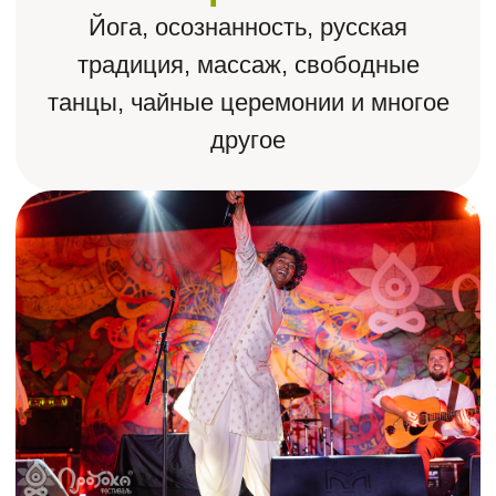
за 3 дня
Мастер-классы ведущих мастеров
со всей страны, практики всех
мировых традиций в одном месте
Много позитивных
людей
К нам приезжают гости со всей
России и откликаются нашей идее